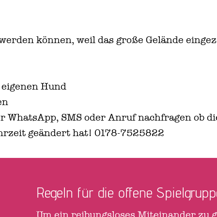
t werden können, weil das große Gelände eingez
, eigenen Hund
en
r WhatsApp, SMS oder Anruf nachfragen ob die 
hrzeit geändert hat! 0178-7525822
Regeln für die offene Spielgrupp
Um ein reibungsloses Miteinander zu g