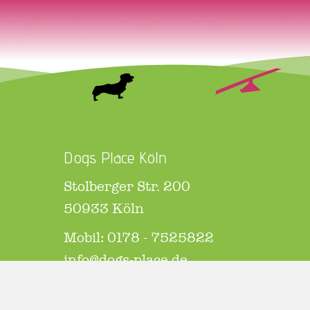
Dogs Place Köln
Stolberger Str. 200
50933 Köln
Mobil: 0178 - 7525822
info@dogs-place.de
Öffnungszeiten