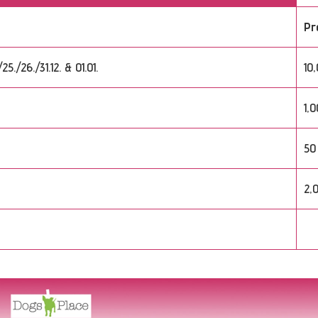
Pr
./26./31.12. & 01.01.
10
1,0
50
2,